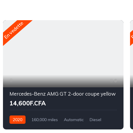
En vedette
E
6
Mercedes-Benz AMG GT 2-door coupe yellow
14,600F.CFA
2020
160,000 miles
Automatic
Diesel
Front Wheel Drive