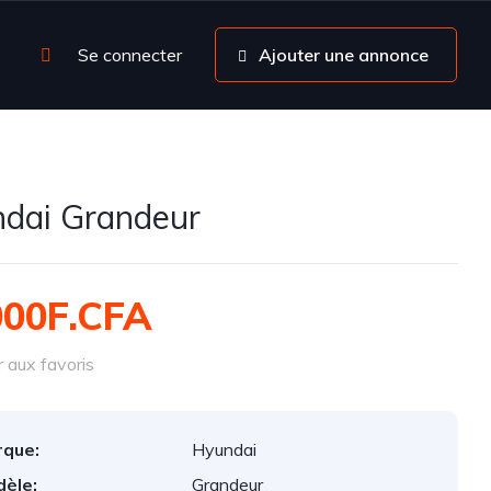
Se connecter
Ajouter une annonce
dai Grandeur
000F.CFA
 aux favoris
que:
Hyundai
èle:
Grandeur