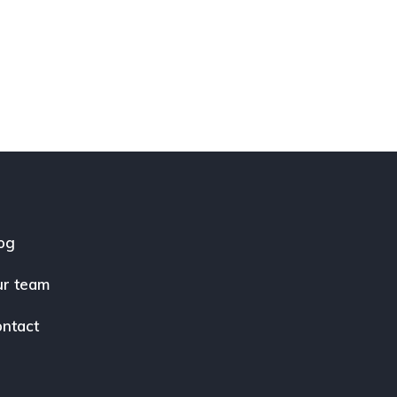
og
r team
ntact