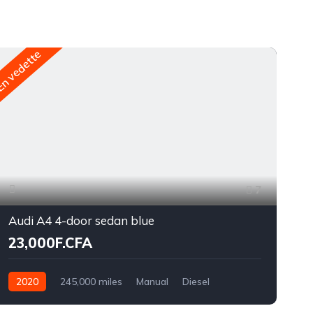
n vedette
En v
7
Audi A4 4-door sedan blue
23,000F.CFA
2020
245,000 miles
Manual
Diesel
Front Wheel Drive