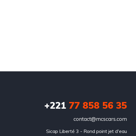
+221
77 858 56 35
contact@mcscars.com
Sicap Liberté 3 - Rond point jet d'eau