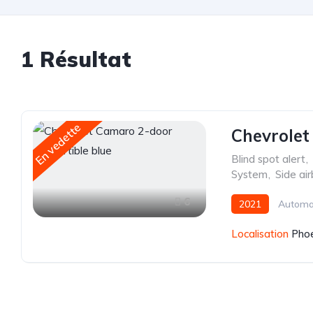
1 Résultat
En vedette
Chevrolet
Blind spot alert
,
System
,
Side ai
6
2021
Automa
Localisation
Phoe