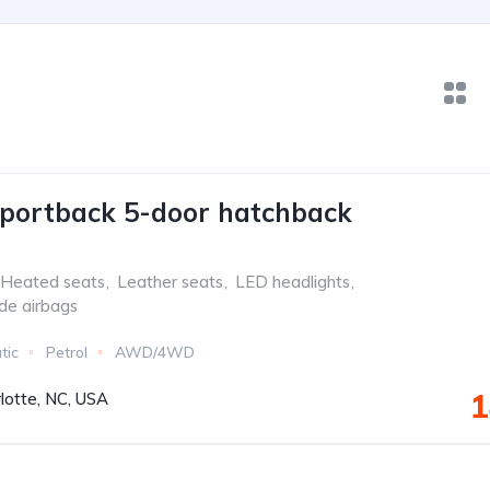
portback 5-door hatchback
Heated seats
,
Leather seats
,
LED headlights
,
ide airbags
tic
Petrol
AWD/4WD
1
lotte, NC, USA