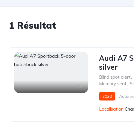
1 Résultat
Audi A7 S
silver
Blind spot alert
,
Memory seat
,
S
6
2020
Automa
Localisation
Char