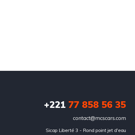
+221
77 858 56 35
contact@mcscars.com
Sicap Liberté 3 - Rond point jet d'eau