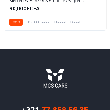
Mercedes-Benz GLS 5-door SUV green
90,000F.CFA
2019
190,000 miles
Manual
Diesel
Front Wheel Drive
+221
77 858 56 35